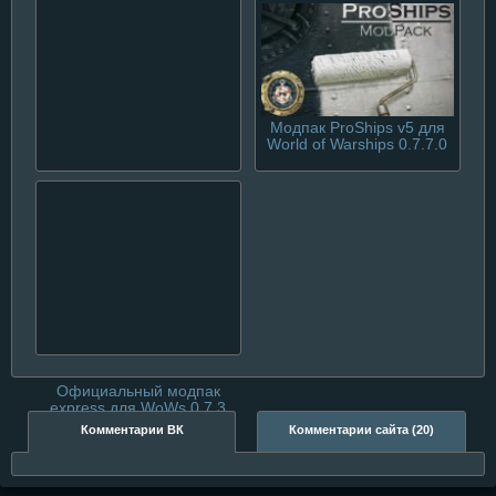
Модпак ProShips v5 для
World of Warships 0.7.7.0
MOD Station v1.2.0.0 для
World of Warships 0.7.8
Официальный модпак
express для WoWs 0.7.3
Комментарии ВК
Комментарии сайта (20)