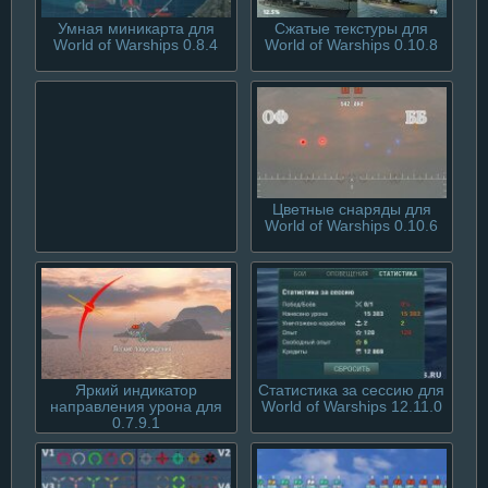
Умная миникарта для
Сжатые текстуры для
World of Warships 0.8.4
World of Warships 0.10.8
Цветные снаряды для
World of Warships 0.10.6
Процент побед кораблей
в доках World of Warships
12.11.0
Яркий индикатор
Статистика за сессию для
направления урона для
World of Warships 12.11.0
0.7.9.1