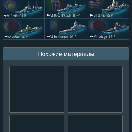
Похожие материалы
Открылся тестовый
Общий тест версии 0.5.13
сервер (второй этап)
World of Warships
обновления 0.7.5