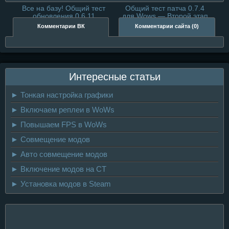
Все на базу! Общий тест
Общий тест патча 0.7.4
обновления 0.6.11
для Wows — Второй этап
Комментарии ВК
Комментарии сайта (0)
Интересные статьи
► Тонкая настройка графики
► Включаем реплеи в WoWs
► Повышаем FPS в WoWs
► Совмещение модов
► Авто совмещение модов
► Включение модов на CT
► Установка модов в Steam