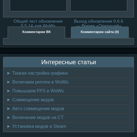
Общий тест обновления
Выход обновления 0.6.6
0.5.14 для WoWs
— Время «Операций»
Комментарии ВК
Комментарии сайта (0)
Интересные статьи
► Тонкая настройка графики
► Включаем реплеи в WoWs
► Повышаем FPS в WoWs
► Совмещение модов
► Авто совмещение модов
► Включение модов на CT
► Установка модов в Steam