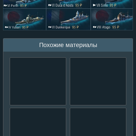
Похожие материалы
Приглашаем на общий
Обновление WoWs до
тест Wows версии 0.6.15
версии 0.5.2.2