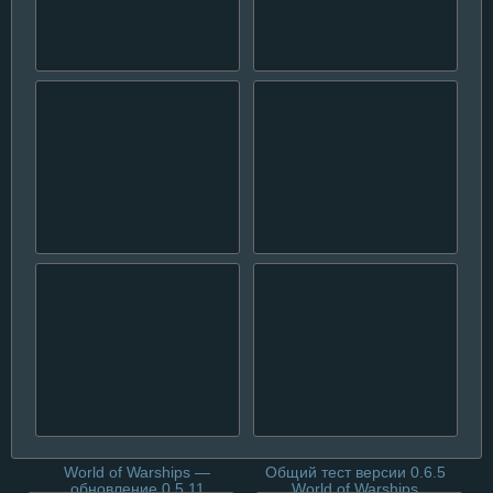
Стартовал общий тест
Общий тест обновления
World of Warships версии
0.5.6 для World of
0.6.12
Warships
Общий тест обновления
Общий тест World of
0.6.3 для Wows
Warships 0.6.8
World of Warships —
Общий тест версии 0.6.5
обновление 0.5.11
World of Warships