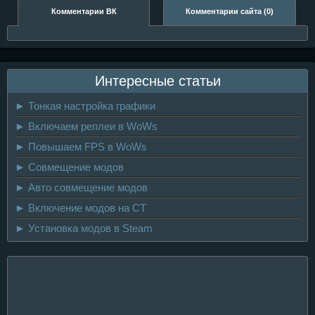
«Эпицентр»
Комментарии ВК
Комментарии сайта (0)
Интересные статьи
► Тонкая настройка графики
► Включаем реплеи в WoWs
► Повышаем FPS в WoWs
► Совмещение модов
► Авто совмещение модов
► Включение модов на CT
► Установка модов в Steam