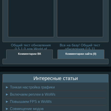
Обновление 0.5.6 в World
Общий тест обновления
of Warships
0.5.6 для World of
Warships
Общий тест обновления
Все на базу! Общий тест
0.5.1.0 для World of
обновления 0.6.11
Warships
Комментарии ВК
Комментарии сайта (0)
Интересные статьи
► Тонкая настройка графики
► Включаем реплеи в WoWs
► Повышаем FPS в WoWs
► Совмещение модов