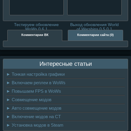
Тестируем обновление
Выход обновления World
WoWs 0.6.1
of Warships 0.5.0.1
Комментарии ВК
Комментарии сайта (0)
Интересные статьи
► Тонкая настройка графики
► Включаем реплеи в WoWs
► Повышаем FPS в WoWs
► Совмещение модов
► Авто совмещение модов
► Включение модов на CT
► Установка модов в Steam