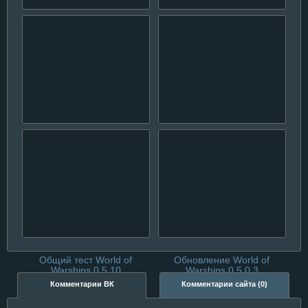
Обновление 0.6.2 для
Все на общий тест
World of Warships
обновления 0.7.9 для
Wows
Выход обновления 0.6.9
Общий тест и новинки
World of Warships
обновления WoWs 0.5.5
Общий тест World of
Обновление World of
Warships 0.5.10
Warships 0.5.0.3
Комментарии ВК
Комментарии сайта (0)