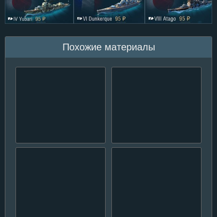
Похожие материалы
Первый этап общего
Выход обновления 0.5.1.0
теста патча 0.7.6
для WoWs